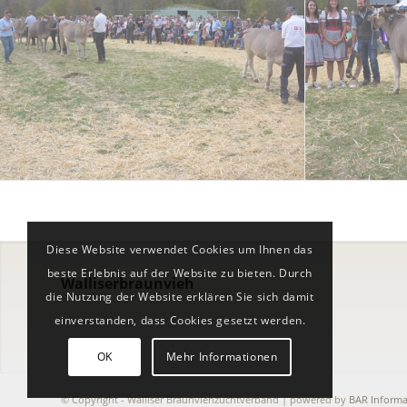
Diese Website verwendet Cookies um Ihnen das
beste Erlebnis auf der Website zu bieten. Durch
Walliserbraunvieh
die Nutzung der Website erklären Sie sich damit
einverstanden, dass Cookies gesetzt werden.
OK
Mehr Informationen
© Copyright - Walliser Braunviehzuchtverband | powered by
BAR Informa